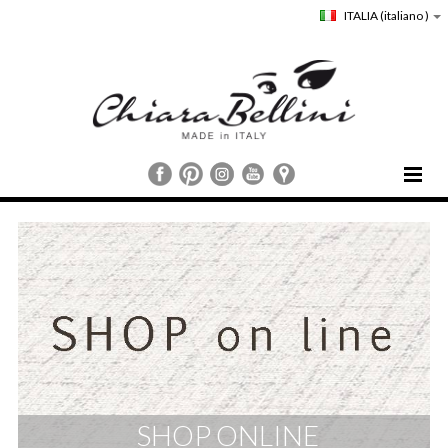
ITALIA
(italiano )
HOME
CHIARA BELLINI
COLLEZIONI
COMUNICAZIONE
STORE LOCATOR
CUSTOMER SERVICE
SHOP ONLINE