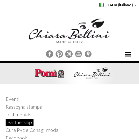
ITALIA
(italiano )
HOME
CHIARA BELLINI
COLLEZIONI
COMUNICAZIONE
Eventi
STORE LOCATOR
Rassegna stampa
CUSTOMER SERVICE
Testimonials
Partnership
Cura Pvc e Consigli moda
Facebook