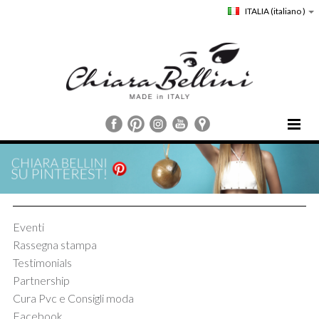
ITALIA
(italiano )
HOME
CHIARA BELLINI
COLLEZIONI
COMUNICAZIONE
Eventi
STORE LOCATOR
Rassegna stampa
CUSTOMER SERVICE
Testimonials
Partnership
Cura Pvc e Consigli moda
Facebook