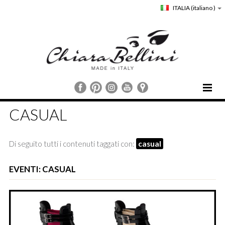
ITALIA
(italiano )
HOME
CASUAL
CHIARA BELLINI
COLLEZIONI
Di seguito tutti i contenuti taggati con:
casual
COMUNICAZIONE
STORE LOCATOR
EVENTI: CASUAL
CUSTOMER SERVICE