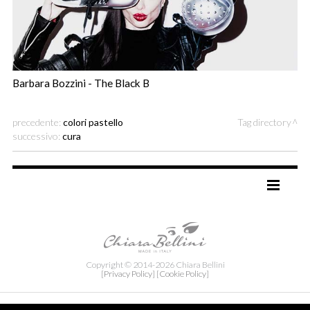
Barbara Bozzini - The Black B
precedente:
colori pastello
Tag directory
successivo:
cura
TAG DIRECTORY
SITE MAP
Copyright © 2014-2026 Chiara Bellini
[Privacy Policy]
[Cookie Policy]