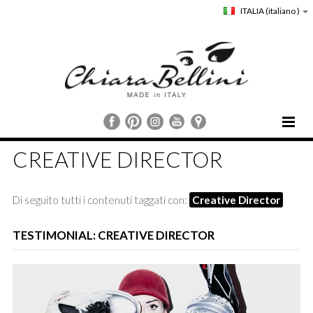
ITALIA
(italiano )
HOME
CREATIVE DIRECTOR
CHIARA BELLINI
COLLEZIONI
Di seguito tutti i contenuti taggati con:
Creative Director
COMUNICAZIONE
STORE LOCATOR
TESTIMONIAL: CREATIVE DIRECTOR
CUSTOMER SERVICE