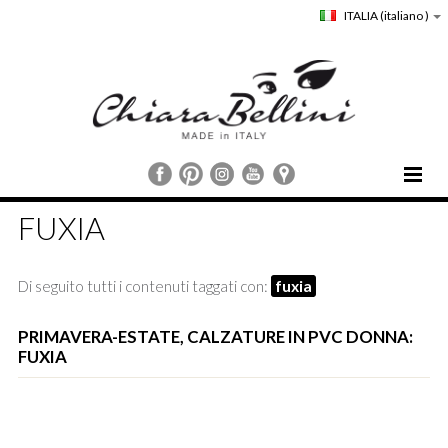
ITALIA
(italiano )
HOME
FUXIA
CHIARA BELLINI
COLLEZIONI
Di seguito tutti i contenuti taggati con:
fuxia
COMUNICAZIONE
STORE LOCATOR
PRIMAVERA-ESTATE, CALZATURE IN PVC DONNA:
FUXIA
CUSTOMER SERVICE