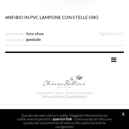
ANFIBIO IN PVC LAMPONE CON STELLE ORO
precedente:
foto shoe
Tag directory
successivo:
gambale
TAG DIRECTORY
SITE MAP
Copyright © 2014-2026 Chiara Bellini
[Privacy Policy]
[Cookie Policy]
x
Questo sito web utilizza i cookie. Maggiori informazioni sui
cookie sono disponibili a
questo link
. Continuando ad utilizzare
questo sito si acconsente all'utilizzo dei cookie durante la
navigazione.