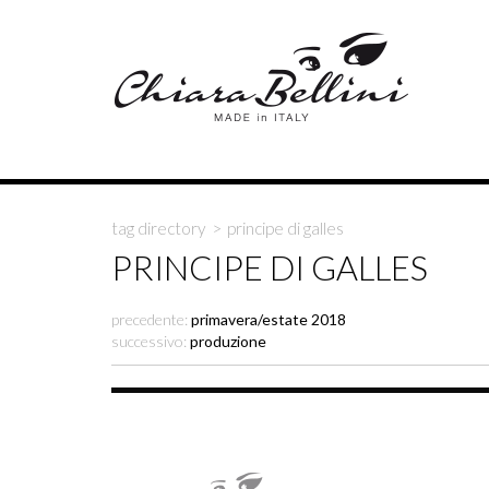
tag directory
>
principe di galles
PRINCIPE DI GALLES
precedente:
primavera/estate 2018
successivo:
produzione