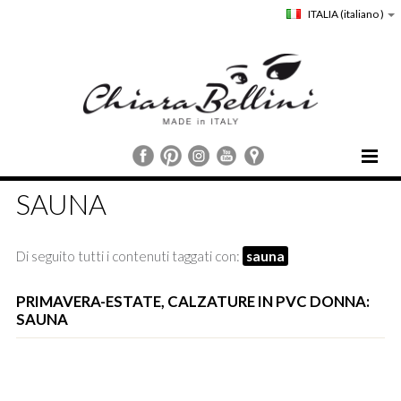
ITALIA
(italiano )
HOME
SAUNA
CHIARA BELLINI
COLLEZIONI
Di seguito tutti i contenuti taggati con:
sauna
COMUNICAZIONE
STORE LOCATOR
PRIMAVERA-ESTATE, CALZATURE IN PVC DONNA:
SAUNA
CUSTOMER SERVICE