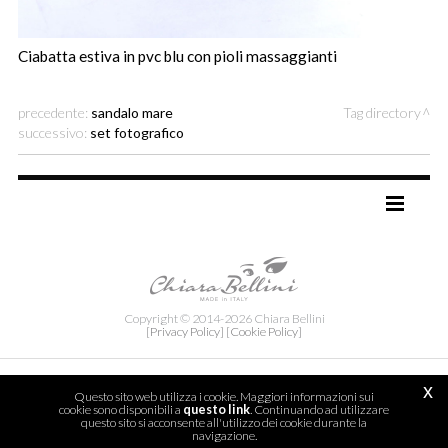
Ciabatta estiva in pvc blu con pioli massaggianti
precedente:
sandalo mare
Tag directory
successivo:
set fotografico
TAG DIRECTORY
SITE MAP
Copyright © 2014-2026 Chiara Bellini
[Privacy Policy]
[Cookie Policy]
x
Questo sito web utilizza i cookie. Maggiori informazioni sui
cookie sono disponibili a
questo link
. Continuando ad utilizzare
questo sito si acconsente all'utilizzo dei cookie durante la
navigazione.