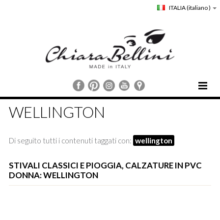
ITALIA
(italiano )
HOME
WELLINGTON
CHIARA BELLINI
COLLEZIONI
Di seguito tutti i contenuti taggati con:
wellington
COMUNICAZIONE
STORE LOCATOR
STIVALI CLASSICI E PIOGGIA, CALZATURE IN PVC
DONNA: WELLINGTON
CUSTOMER SERVICE