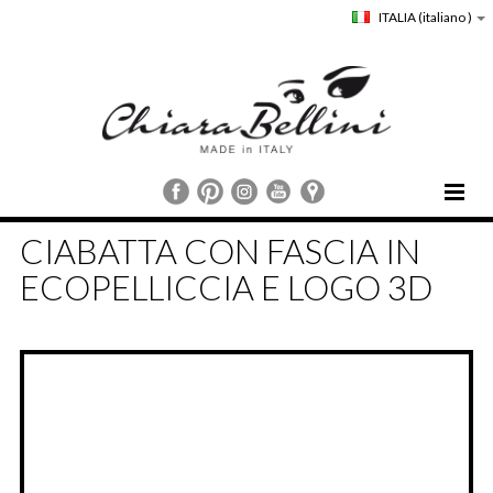
ITALIA
(italiano )
HOME
CIABATTA CON FASCIA IN
CHIARA BELLINI
ECOPELLICCIA E LOGO 3D
COLLEZIONI
COMUNICAZIONE
STORE LOCATOR
CUSTOMER SERVICE