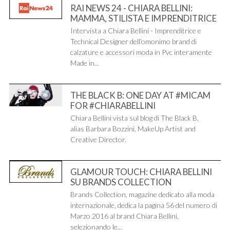
RAI NEWS 24 - CHIARA BELLINI:
MAMMA, STILISTA E IMPRENDITRICE
Intervista a Chiara Bellini - Imprenditrice e
Technical Designer dell’omonimo brand di
calzature e accessori moda in Pvc interamente
Made in...
THE BLACK B: ONE DAY AT #MICAM
FOR #CHIARABELLINI
Chiara Bellini vista sul blog di The Black B,
alias Barbara Bozzini, MakeUp Artist and
Creative Director.
GLAMOUR TOUCH: CHIARA BELLINI
SU BRANDS COLLECTION
Brands Collection, magazine dedicato alla moda
internazionale, dedica la pagina 56 del numero di
Marzo 2016 al brand Chiara Bellini,
selezionando le...