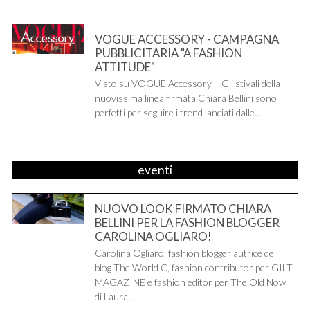
VOGUE ACCESSORY - CAMPAGNA
PUBBLICITARIA "A FASHION
ATTITUDE"
Visto su VOGUE Accessory - Gli stivali della
nuovissima linea firmata Chiara Bellini sono
perfetti per seguire i trend lanciati dalle...
eventi
NUOVO LOOK FIRMATO CHIARA
BELLINI PER LA FASHION BLOGGER
CAROLINA OGLIARO!
Carolina Ogliaro, fashion blogger autrice del
blog The World C, fashion contributor per GILT
MAGAZINE e fashion editor per The Old Now
di Laura...