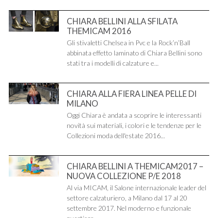
CHIARA BELLINI ALLA SFILATA
THEMICAM 2016
Gli stivaletti Chelsea in Pvc e la Rock’n’Ball
abbinata effetto laminato di Chiara Bellini sono
stati tra i modelli di calzature e...
CHIARA ALLA FIERA LINEA PELLE DI
MILANO
Oggi Chiara è andata a scoprire le interessanti
novità sui materiali, i colori e le tendenze per le
Collezioni moda dell'estate 2016...
CHIARA BELLINI A THEMICAM2017 –
NUOVA COLLEZIONE P/E 2018
Al via MICAM, il Salone internazionale leader del
settore calzaturiero, a Milano dal 17 al 20
settembre 2017. Nel moderno e funzionale