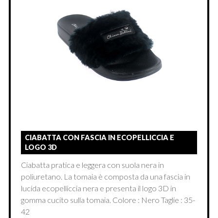
CIABATTA CON FASCIA IN ECOPELLICCIA E
LOGO 3D
Ciabatta pratica e leggera con suola nera in
poliuretano. La tomaia è composta da una fascia in
lucida ecopelliccia nera e presenta il logo 3D in
gomma cucito sulla tomaia. Colore : Nero Taglie : 35-
42