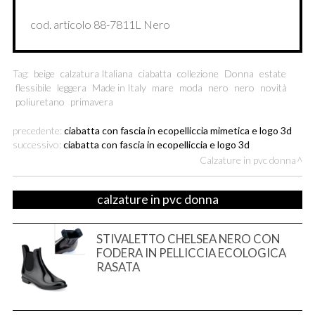
cod. articolo 88-7811L Nero
Tag:
beige
calzatura Italiana
ciabatta
collezione
Donna
estate
flessibile
leggera
Made in Italy
mare
moda
nero
nero
novità
poliuretano
primavera
precedente:
ciabatta con fascia in ecopelliccia mimetica e logo 3d
successivo:
ciabatta con fascia in ecopelliccia e logo 3d
Calzature in pvc donna
calzature in pvc donna
STIVALETTO CHELSEA NERO CON
FODERA IN PELLICCIA ECOLOGICA
RASATA