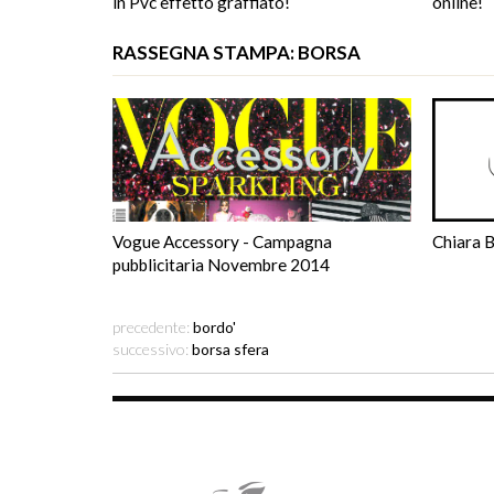
in Pvc effetto graffiato!
online!
RASSEGNA STAMPA: BORSA
Vogue Accessory - Campagna
Chiara B
pubblicitaria Novembre 2014
precedente:
bordo'
successivo:
borsa sfera