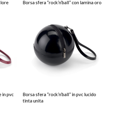
olore
Borsa sfera “rock’n’ball” con lamina oro
e in pvc
Borsa sfera “rock’n’ball” in pvc lucido
tinta unita