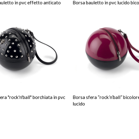
uletto in pvc effetto anticato
Borsa bauletto in pvc lucido bic
era "rock'n'ball" borchiata in pvc
Borsa sfera “rock’n’ball” bicolor
lucido