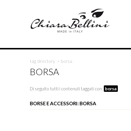
tag directory
>
borsa
BORSA
Di seguito tutti i contenuti taggati con:
borsa
BORSE E ACCESSORI: BORSA