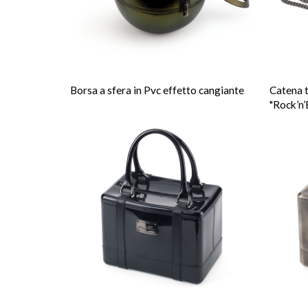
Borsa a sfera in Pvc effetto cangiante
Catena t
"Rock’n’