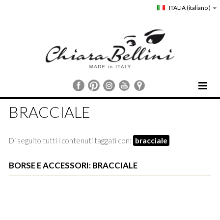
ITALIA
(italiano )
HOME
BRACCIALE
CHIARA BELLINI
COLLEZIONI
Di seguito tutti i contenuti taggati con:
bracciale
COMUNICAZIONE
STORE LOCATOR
BORSE E ACCESSORI: BRACCIALE
CUSTOMER SERVICE