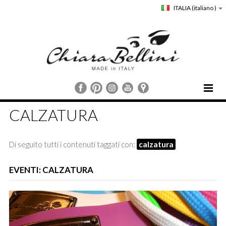
ITALIA
(italiano )
HOME
CALZATURA
CHIARA BELLINI
COLLEZIONI
Di seguito tutti i contenuti taggati con:
calzatura
COMUNICAZIONE
STORE LOCATOR
EVENTI: CALZATURA
CUSTOMER SERVICE