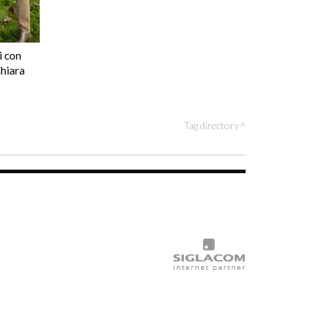
i con
Chiara
Tag directory