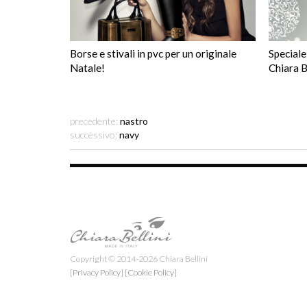
Borse e stivali in pvc per un originale
Speciale
Natale!
Chiara B
precedente:
nastro
successivo:
navy
Copyright © 2014-2026 Chiara Bellini
[Privacy Policy]
[Cookie Policy]