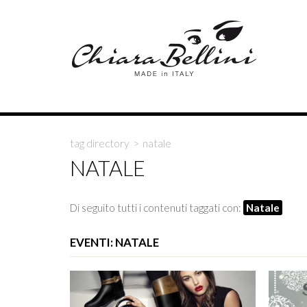
tag directory
>
natale
NATALE
Di seguito tutti i contenuti taggati con:
Natale
EVENTI: NATALE