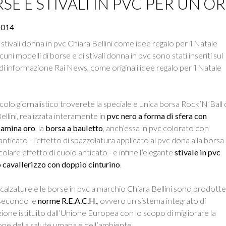
SE E STIVALI IN PVC PER UN O
2014
stivali donna in pvc Chiara Bellini come idee regalo per il Natale
cuni modelli di borse e di stivali donna in pvc sono stati inseriti sul
di informazione Rai News, come originali idee regalo per il Natale
icolo giornalistico troverete la speciale e unica borsa Rock’N’Ball 
ellini, realizzata interamente in
pvc nero a forma di sfera con
lamina oro
, la
borsa a bauletto
, anch’essa in pvc colorato con
anticato - l’effetto di spazzolatura applicato al pvc dona alla borsa
colare effetto di cuoio anticato - e infine l’elegante
stivale in pvc
 cavallerizzo con doppio cinturino
.
 calzature e le borse in pvc a marchio Chiara Bellini sono prodotte
a secondo le
norme R.E.A.C.H.
, ovvero un sistema integrato di
zione istituito dall’Unione Europea con lo scopo di migliorare la
ne della salute umana e dell’ambiente.