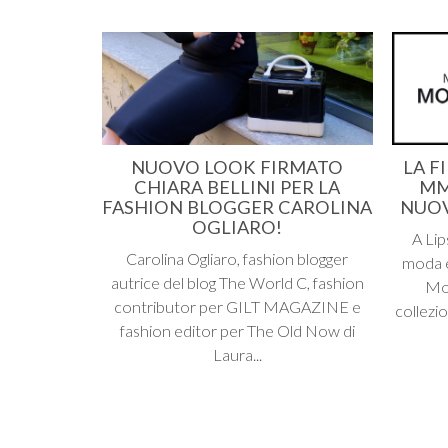
NUOVO LOOK FIRMATO
LA F
CHIARA BELLINI PER LA
MM
FASHION BLOGGER CAROLINA
NUOV
OGLIARO!
A Lip
Carolina Ogliaro, fashion blogger
moda e
autrice del blog The World C, fashion
Mod
contributor per GILT MAGAZINE e
collezi
fashion editor per The Old Now di
Laura...