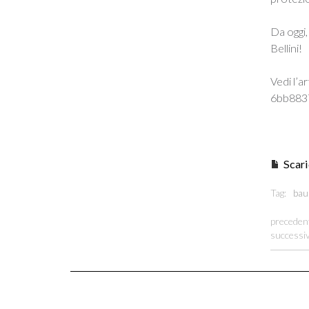
Da oggi,
Bellini!
Vedi l’a
6bb883
Scari
Tag:
bau
preceden
successi