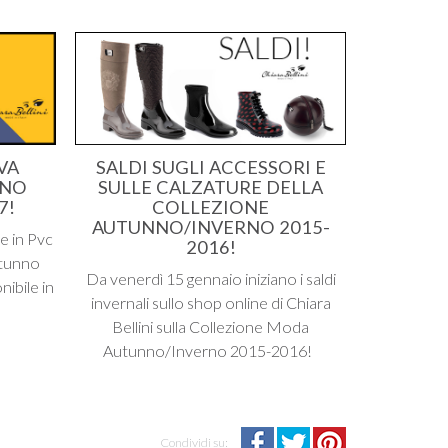
VA
SALDI SUGLI ACCESSORI E
NNO
SULLE CALZATURE DELLA
7!
COLLEZIONE
AUTUNNO/INVERNO 2015-
e in Pvc
2016!
Autunno
Da venerdì 15 gennaio iniziano i saldi
ibile in
invernali sullo shop online di Chiara
Bellini sulla Collezione Moda
Autunno/Inverno 2015-2016!
Condividi su: