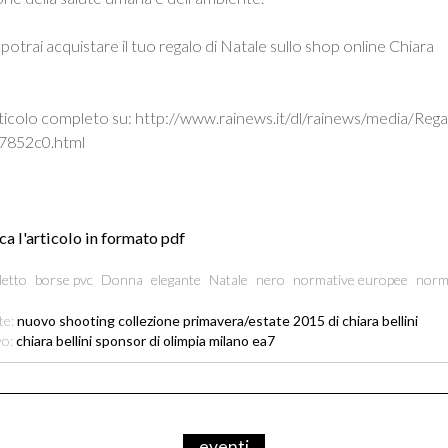
 potrai acquistare il tuo regalo di Natale sullo shop online Chiara
rticolo completo su: http://www.rainews.it/dl/rainews/media/Reg
7852c0.html
ca l'articolo in formato pdf
letto
borse pvc
Donna
elegante
Natale
nero
normative europee
norm
te:
nuovo shooting collezione primavera/estate 2015 di chiara bellini
vo:
chiara bellini sponsor di olimpia milano ea7
eventi