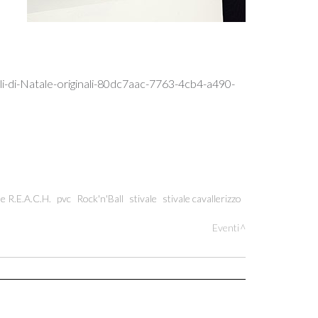
ali-di-Natale-originali-80dc7aac-7763-4cb4-a490-
e R.E.A.C.H.
pvc
Rock'n'Ball
stivale
stivale cavallerizzo
Eventi