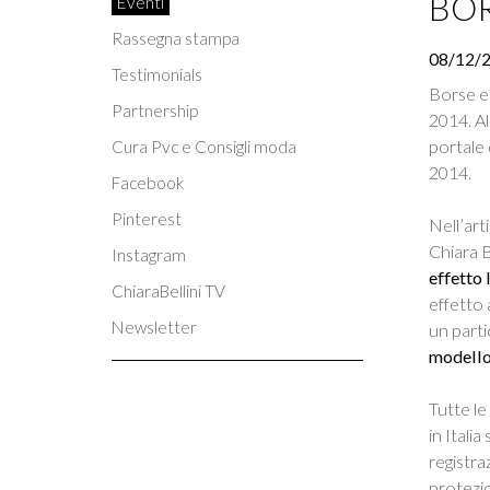
BOR
Eventi
Rassegna stampa
08/12/
Testimonials
Borse e 
Partnership
2014. Al
portale 
Cura Pvc e Consigli moda
2014.
Facebook
Pinterest
Nell’art
Chiara B
Instagram
effetto 
ChiaraBellini TV
effetto 
Newsletter
un parti
modello
Tutte le
in Itali
registra
protezio