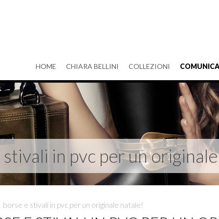
HOME
CHIARA BELLINI
COLLEZIONI
COMUNICA
stivali in pvc per un original
>
borse e stivali in pvc per un originale natale!