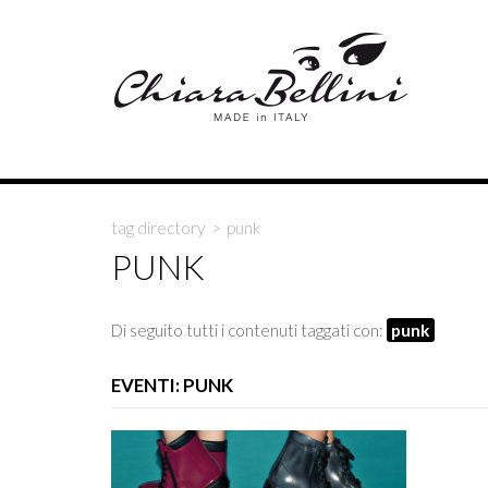
tag directory
>
punk
PUNK
Di seguito tutti i contenuti taggati con:
punk
EVENTI: PUNK