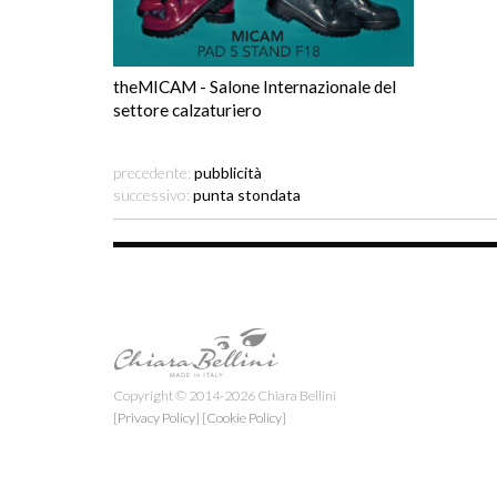
theMICAM - Salone Internazionale del
settore calzaturiero
precedente:
pubblicità
successivo:
punta stondata
Copyright © 2014-2026 Chiara Bellini
[Privacy Policy]
[Cookie Policy]