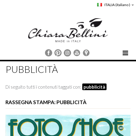
ITALIA
(italiano )
HOME
PUBBLICITÀ
CHIARA BELLINI
COLLEZIONI
Di seguito tutti i contenuti taggati con:
pubblicità
COMUNICAZIONE
STORE LOCATOR
RASSEGNA STAMPA: PUBBLICITÀ
CUSTOMER SERVICE