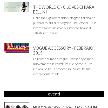
THE WORLD C - C LOVES CHIARA
BELLINI
Carolina Ogliaro fashion blogger italiana ha
pubblicato sul suo blogzine The World C, un
interessante articolo sul nostro brand di
calzature e borse...
VOGUE ACCESSORY - FEBBRAIO
2015
La rivista di moda Vogue Accessory ospita
nuovamente le calzature e le borse in Pvc
Chiara Bellini. I prodotti in Pvc del brand,
interamente Made...
eventi
NUOVE BORSE IN PVC DA OGGI IN