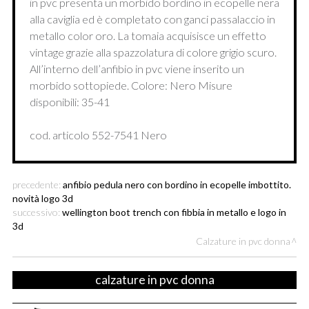
in pvc presenta un morbido bordino in ecopelle nera
alla caviglia ed è completato con ganci passalaccio in
metallo color oro. La tomaia acquisisce un effetto
vintage grazie alla spazzolatura di colore grigio scuro.
All’interno dell’anfibio in pvc viene inserito un
morbido sottopiede. Colore: Nero Misure
disponibili: 35-41
cod. articolo 552-7541 Nero
precedente:
anfibio pedula nero con bordino in ecopelle imbottito.
novità logo 3d
successivo:
wellington boot trench con fibbia in metallo e logo in
3d
Calzature in pvc donna
calzature in pvc donna