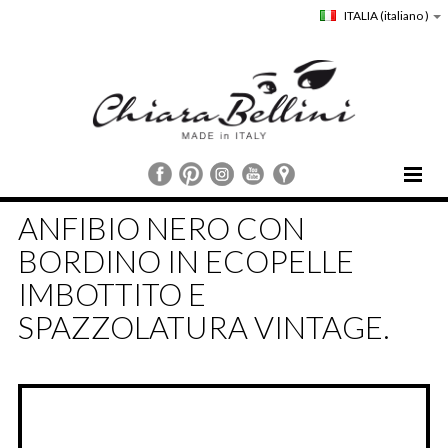
ITALIA
(italiano )
HOME
ANFIBIO NERO CON
CHIARA BELLINI
BORDINO IN ECOPELLE
COLLEZIONI
IMBOTTITO E
COMUNICAZIONE
SPAZZOLATURA VINTAGE.
STORE LOCATOR
CUSTOMER SERVICE