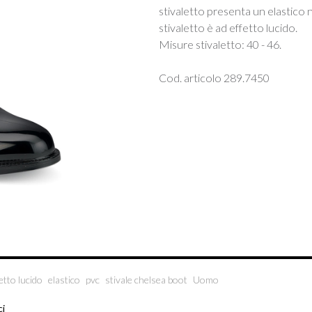
stivaletto presenta un elastico ne
stivaletto è ad effetto lucido.
Misure stivaletto: 40 - 46.
Cod. articolo 289.7450
etto lucido
elastico
pvc
stivale chelsea boot
Uomo
ci