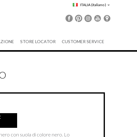
ITALIA
(italiano )
ZIONE
STORE LOCATOR
CUSTOMER SERVICE
DO
C
 nero con suola di colore nero. Lo