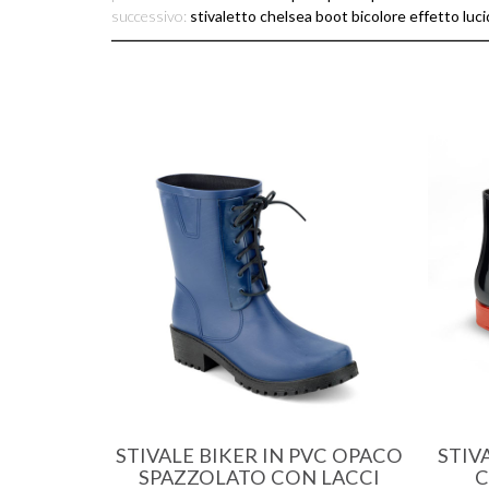
successivo:
stivaletto chelsea boot bicolore effetto luc
STIVALE BIKER IN PVC OPACO
STIV
SPAZZOLATO CON LACCI
C