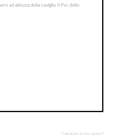
ro ad altezza della caviglia. Il Pvc dello
Calzature in pvc uomo