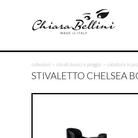
collezioni
>
stivali classici e pioggia
>
calzature in p
STIVALETTO CHELSEA 