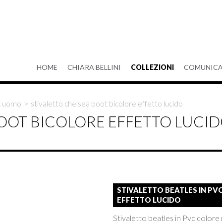
HOME
CHIARA BELLINI
COLLEZIONI
COMUNICA
vc uomo
>
stivaletto chelsea boot bicolore effetto lucido
BOOT BICOLORE EFFETTO LUCI
STIVALETTO BEATLES IN PV
EFFETTO LUCIDO
Stivaletto beatles in Pvc colore