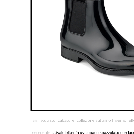
Tag:
acquisto
calzature
collezione autunno Inverno
eff
precedente:
stivale biker in pvc opaco spazzolato con lac