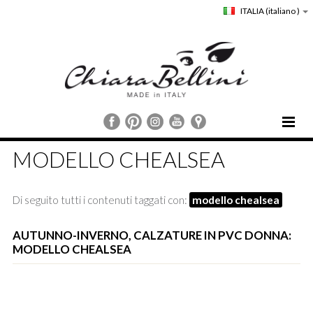
ITALIA
(italiano )
HOME
MODELLO CHEALSEA
CHIARA BELLINI
COLLEZIONI
Di seguito tutti i contenuti taggati con:
modello chealsea
COMUNICAZIONE
STORE LOCATOR
AUTUNNO-INVERNO, CALZATURE IN PVC DONNA:
MODELLO CHEALSEA
CUSTOMER SERVICE