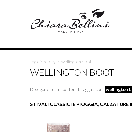
tag directory
>
wellington boot
WELLINGTON BOOT
Di seguito tutti i contenuti taggati con:
wellington 
STIVALI CLASSICI E PIOGGIA, CALZATUR