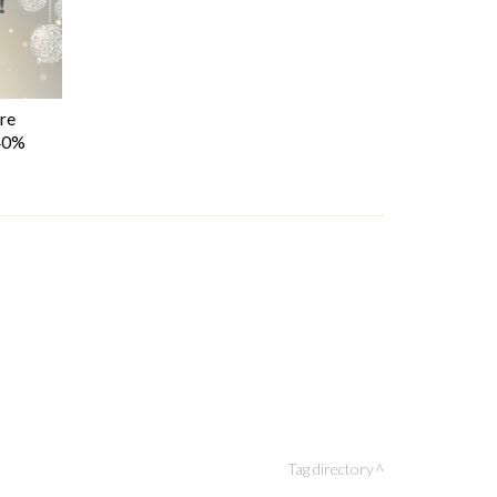
ure
 40%
Tag directory