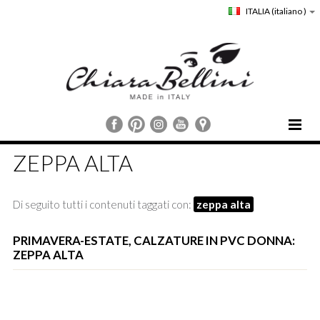
ITALIA
(italiano )
HOME
ZEPPA ALTA
CHIARA BELLINI
COLLEZIONI
Di seguito tutti i contenuti taggati con:
zeppa alta
COMUNICAZIONE
STORE LOCATOR
PRIMAVERA-ESTATE, CALZATURE IN PVC DONNA:
ZEPPA ALTA
CUSTOMER SERVICE