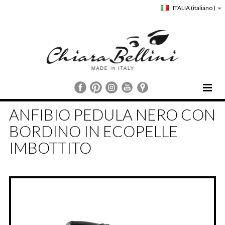
ITALIA
(italiano )
HOME
ANFIBIO PEDULA NERO CON
CHIARA BELLINI
BORDINO IN ECOPELLE
COLLEZIONI
IMBOTTITO
COMUNICAZIONE
STORE LOCATOR
CUSTOMER SERVICE