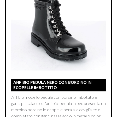
ANFIBIO PEDULA NERO CON BORDINO IN
ECOPELLE IMBOTTITO
Anfibio modello pedula con bordino imbottito e
ganci passalaccio. L'anfibio-pedula in pvc presenta un
morbido bordino in ecopelle nera alla caviglia ed è
completato con ganci passalaccio in metallo color