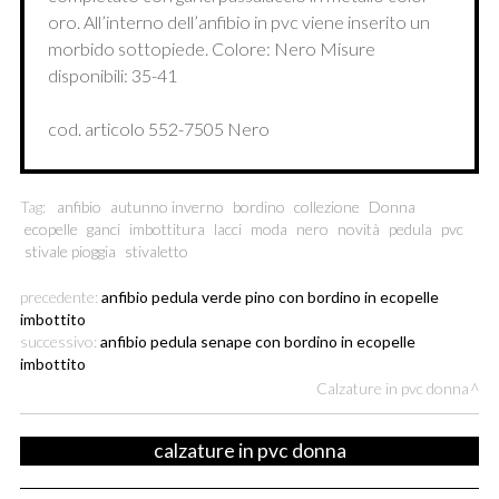
oro. All’interno dell’anfibio in pvc viene inserito un
morbido sottopiede. Colore: Nero Misure
disponibili: 35-41
cod. articolo 552-7505 Nero
Tag:
anfibio
autunno inverno
bordino
collezione
Donna
ecopelle
ganci
imbottitura
lacci
moda
nero
novità
pedula
pvc
stivale pioggia
stivaletto
precedente:
anfibio pedula verde pino con bordino in ecopelle
imbottito
successivo:
anfibio pedula senape con bordino in ecopelle
imbottito
Calzature in pvc donna
calzature in pvc donna