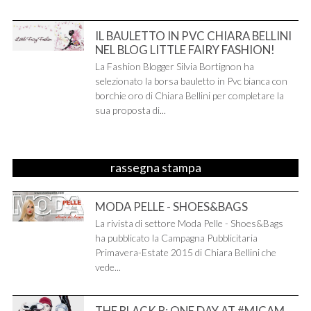
IL BAULETTO IN PVC CHIARA BELLINI
NEL BLOG LITTLE FAIRY FASHION!
La Fashion Blogger Silvia Bortignon ha
selezionato la borsa bauletto in Pvc bianca con
borchie oro di Chiara Bellini per completare la
sua proposta di...
rassegna stampa
MODA PELLE - SHOES&BAGS
La rivista di settore Moda Pelle - Shoes&Bags
ha pubblicato la Campagna Pubblicitaria
Primavera-Estate 2015 di Chiara Bellini che
vede...
THE BLACK B: ONE DAY AT #MICAM