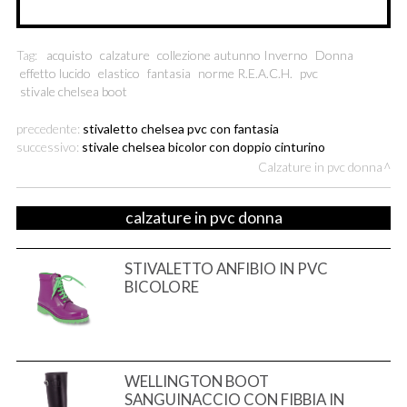
Tag:
acquisto
calzature
collezione autunno Inverno
Donna
effetto lucido
elastico
fantasia
norme R.E.A.C.H.
pvc
stivale chelsea boot
precedente:
stivaletto chelsea pvc con fantasia
successivo:
stivale chelsea bicolor con doppio cinturino
Calzature in pvc donna
calzature in pvc donna
STIVALETTO ANFIBIO IN PVC
BICOLORE
WELLINGTON BOOT
SANGUINACCIO CON FIBBIA IN