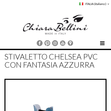
ITALIA
(italiano )
HOME
STIVALETTO CHELSEA PVC
CHIARA BELLINI
CON FANTASIA AZZURRA
COLLEZIONI
COMUNICAZIONE
STORE LOCATOR
CUSTOMER SERVICE