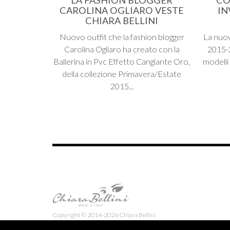
CAROLINA OGLIARO VESTE
IN
CHIARA BELLINI
Nuovo outfit che la fashion blogger
La nuo
Carolina Ogliaro ha creato con la
2015-2
Ballerina in Pvc Effetto Cangiante Oro,
modelli
della collezione Primavera/Estate
2015...
Copyright © 2014-2026 Chiara Bellini
[Privacy Policy]
[Cookie Policy]