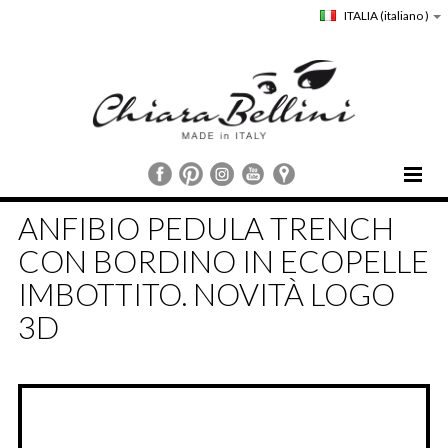
ITALIA
(italiano )
HOME
ANFIBIO PEDULA TRENCH
CHIARA BELLINI
CON BORDINO IN ECOPELLE
COLLEZIONI
IMBOTTITO. NOVITÀ LOGO
COMUNICAZIONE
3D
STORE LOCATOR
CUSTOMER SERVICE