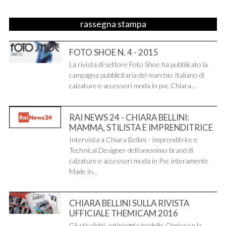
rassegna stampa
FOTO SHOE N. 4 - 2015
La rivista di settore Foto Shoe ha pubblicato la
campagna pubblicitaria del marchio Italiano di
calzature e accessori moda in pvc Chiara...
RAI NEWS 24 - CHIARA BELLINI:
MAMMA, STILISTA E IMPRENDITRICE
Intervista a Chiara Bellini - Imprenditrice e
Technical Designer dell’omonimo brand di
calzature e accessori moda in Pvc interamente
Made in...
CHIARA BELLINI SULLA RIVISTA
UFFICIALE THEMICAM 2016
Gli stivaletti antipioggia modello Chelsea e la