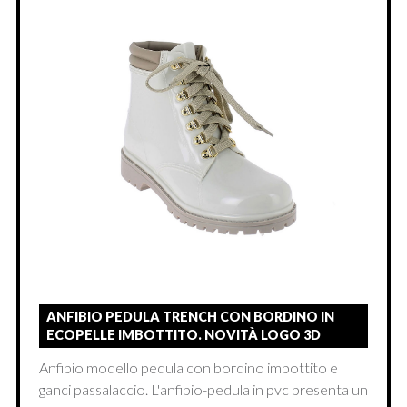
ANFIBIO PEDULA TRENCH CON BORDINO IN
ECOPELLE IMBOTTITO. NOVITÀ LOGO 3D
Anfibio modello pedula con bordino imbottito e
ganci passalaccio. L'anfibio-pedula in pvc presenta un