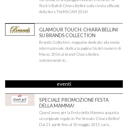
Rock’n’Ball di Chiara Bellini sulla rivista ufficiale
della fiera TheMICAM 2016!
GLAMOUR TOUCH: CHIARA BELLINI
SU BRANDS COLLECTION
Brands Collection, magazine dedicato alla moda
internazionale, dedica la pagina 56 del numero di
Marzo 2016 al brand Chiara Bellini,
selezionando le...
eventi
SPECIALE PROMOZIONE FESTA
DELLA MAMMA!
Quest’anno per la Festa della Mamma acquista
un originale regalo in Pvc firmato Chiara Bellini!
Dal 21 aprile fino al 10 maggio 2015 sarà...