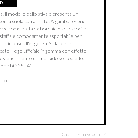
3D
. Il modello dello stivale presenta un
con la suola carrarmato. Al gambale viene
n pvc completata da borchie e accessori in
a staffa è comodamente asportabile per
ok in base all'esigenza. Sulla parte
icato il logo ufficiale in gomma con effetto
pvc viene inserito un morbido sottopiede.
onibili: 35 - 41.
naccio
Calzature in pvc donna