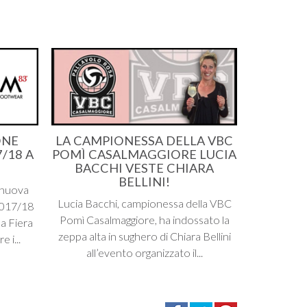
ONE
LA CAMPIONESSA DELLA VBC
7/18 A
POMÌ CASALMAGGIORE LUCIA
BACCHI VESTE CHIARA
BELLINI!
a nuova
Lucia Bacchi, campionessa della VBC
2017/18
Pomì Casalmaggiore, ha indossato la
a Fiera
zeppa alta in sughero di Chiara Bellini
 i...
all’evento organizzato il...