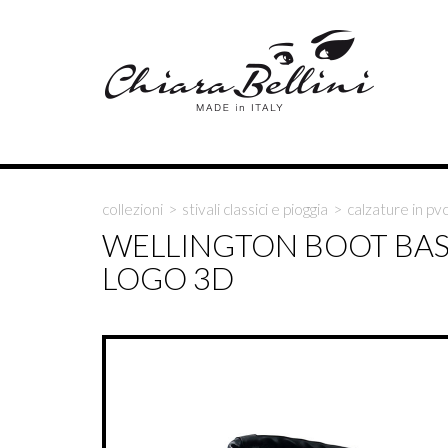
collezioni
>
stivali classici e pioggia
>
calzature in pv
WELLINGTON BOOT BAS
LOGO 3D