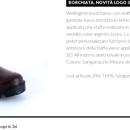
BORCHIATA. NOVITÀ LOGO 
Wellington boot basso con staffa
gambale basso bordato in tinta 
applicata una staffa realizzata i
metallo color argento scuro. L
poter personalizzare il proprio lo
anteriore della staffa viene appl
3D. All’interno dello stivale in 
Colore: Sanguinaccio Misure disp
cod. articolo 296-7199L Sangui
logo in 3d