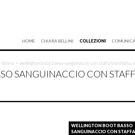
HOME
CHIARA BELLINI
COLLEZIONI
COMUNICA
c donna
>
wellington boot basso sanguinaccio con staffa borchiata. n
SO SANGUINACCIO CON STAFF
WELLINGTON BOOT BASSO
SANGUINACCIO CON STAFF