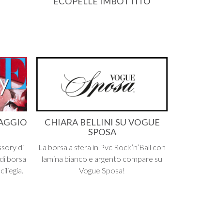
ECOPELLE IMBOTTITO
AGGIO
CHIARA BELLINI SU VOGUE
SPOSA
ssory di
La borsa a sfera in Pvc Rock’n’Ball con
di borsa
lamina bianco e argento compare su
iliegia.
Vogue Sposa!