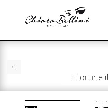
<
E‘ online 
comunic