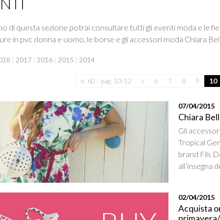
NTI
rno di questa sezione potrai consultare tutti gli eventi moda e le fi
ture in pvc donna e uomo, le borse e gli accessori moda Chiara Belli
018
|
2017
|
2016
|
2015
|
2014
n. 60 - pag. 10/12
«
6
7
8
9
10
07/04/2015
Chiara Bell
Gli accessor
Tropical Ge
brand Fils D
all’insegna d
02/04/2015
Acquista on
primavera/