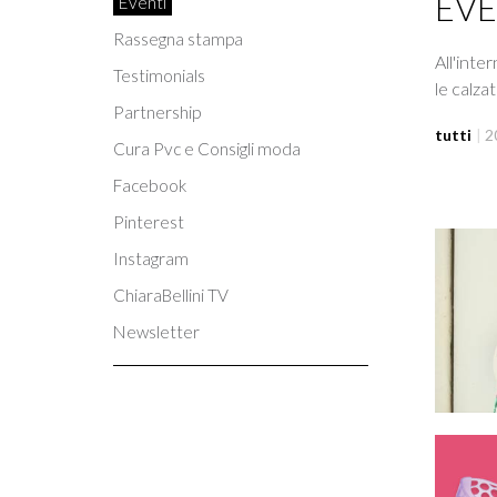
EVE
Eventi
Rassegna stampa
All'inte
Testimonials
le calza
Partnership
tutti
|
2
Cura Pvc e Consigli moda
Facebook
Pinterest
Instagram
ChiaraBellini TV
Newsletter