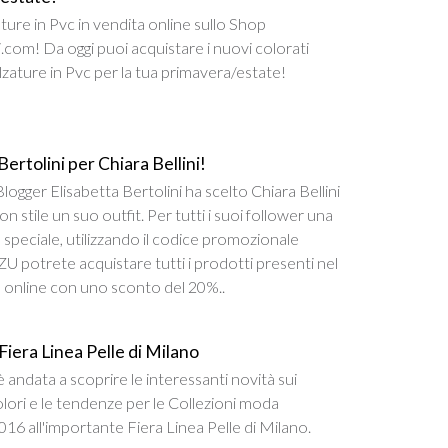
ure in Pvc in vendita online sullo Shop
i.com! Da oggi puoi acquistare i nuovi colorati
alzature in Pvc per la tua primavera/estate!
Bertolini per Chiara Bellini!
logger Elisabetta Bertolini ha scelto Chiara Bellini
n stile un suo outfit. Per tutti i suoi follower una
peciale, utilizzando il codice promozionale
potrete acquistare tutti i prodotti presenti nel
 online con uno sconto del 20%..
 Fiera Linea Pelle di Milano
è andata a scoprire le interessanti novità sui
colori e le tendenze per le Collezioni moda
2016 all'importante Fiera Linea Pelle di Milano.