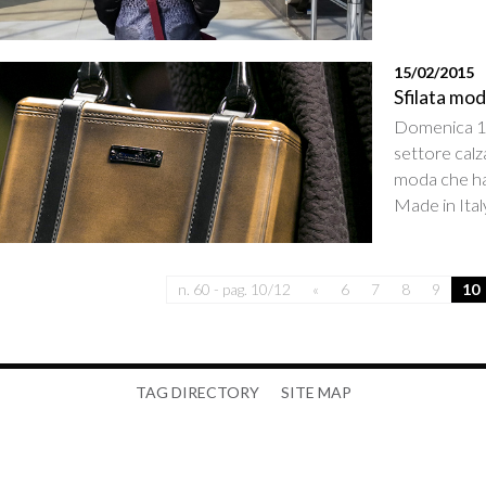
15/02/2015
Sfilata mo
Domenica 15
settore calz
moda che ha 
Made in Italy
n. 60 - pag. 10/12
«
6
7
8
9
10
TAG DIRECTORY
SITE MAP