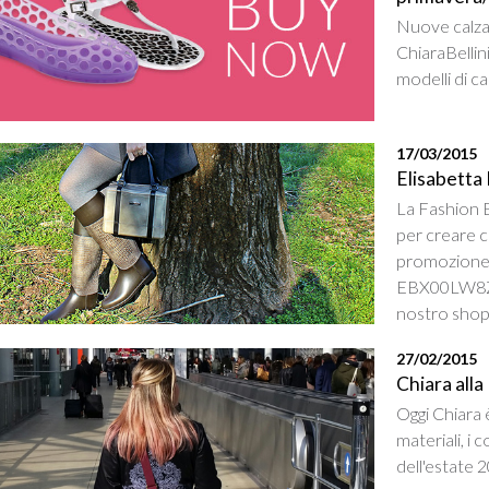
Nuove calzat
ChiaraBellin
modelli di c
17/03/2015
Elisabetta 
La Fashion B
per creare co
promozione s
EBX00LW8ZU 
nostro shop
27/02/2015
Chiara alla
Oggi Chiara 
materiali, i 
dell'estate 