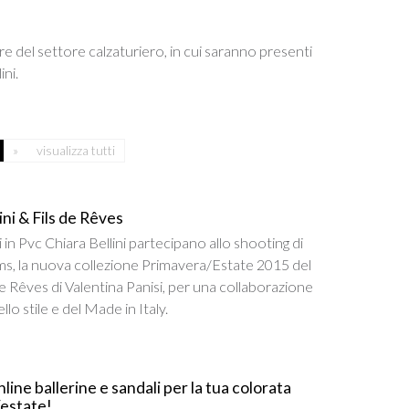
ere del settore calzaturiero, in cui saranno presenti
ni.
»
visualizza tutti
ini & Fils de Rêves
i in Pvc Chiara Bellini partecipano allo shooting di
ms, la nuova collezione Primavera/Estate 2015 del
e Rêves di Valentina Panisi, per una collaborazione
ello stile e del Made in Italy.
line ballerine e sandali per la tua colorata
estate!