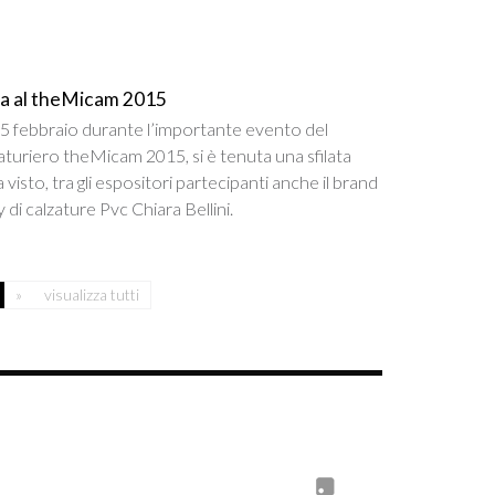
da al theMicam 2015
 febbraio durante l’importante evento del
aturiero theMicam 2015, si è tenuta una sfilata
visto, tra gli espositori partecipanti anche il brand
 di calzature Pvc Chiara Bellini.
»
visualizza tutti