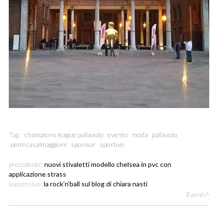
Tag:
champions league pallavolo
evento
moda
pallavolo
pomì casalmaggiore
sponsor
sportivo
precedente:
nuovi stivaletti modello chelsea in pvc con
applicazione strass
successivo:
la rock’n’ball sul blog di chiara nasti
Eventi