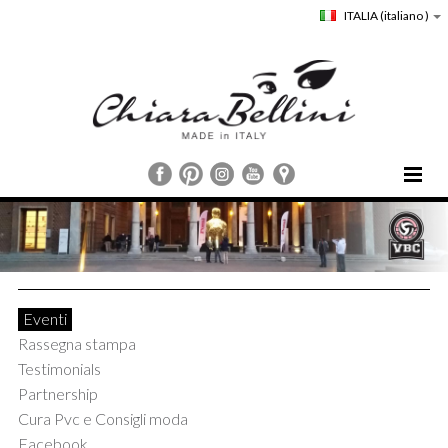
ITALIA
(italiano )
HOME
CHIARA BELLINI
COLLEZIONI
COMUNICAZIONE
Eventi
STORE LOCATOR
Rassegna stampa
CUSTOMER SERVICE
Testimonials
Partnership
Cura Pvc e Consigli moda
Facebook