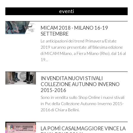
eventi
MICAM 2018 - MILANO 16-19
SETTEMBRE
Le anticipazioni dei trend Primavera/Estate
2019 saranno presentate all’86esima edizione
di MICAM Milano, a Fiera Milano (Rho), dal 16 al
19...
IN VENDITA NUOVI STIVALI
COLLEZIONE AUTUNNO INVERNO
2015-2016
Sono in vendita sullo Shop Online i nuovi stivali
in Pvc della Collezione Autunno Inverno 2015-
2016 di Chiara Bellini.
LA POMÌ CASALMAGGIORE VINCE LA