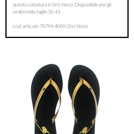
questa calzatura è Oro-Nero. Disponibile per gli
ordini nelle taglie 35-41
cod. articolo 70794-4000 Oro-Nero