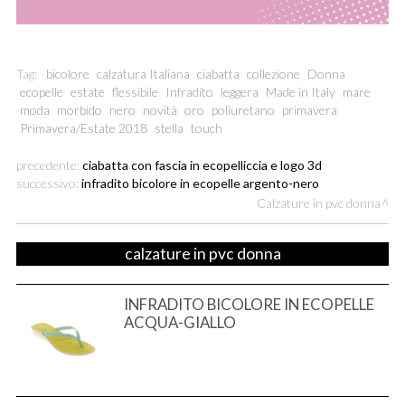
Tag:
bicolore
calzatura Italiana
ciabatta
collezione
Donna
ecopelle
estate
flessibile
Infradito
leggera
Made in Italy
mare
moda
morbido
nero
novità
oro
poliuretano
primavera
Primavera/Estate 2018
stella
touch
precedente:
ciabatta con fascia in ecopelliccia e logo 3d
successivo:
infradito bicolore in ecopelle argento-nero
Calzature in pvc donna
calzature in pvc donna
INFRADITO BICOLORE IN ECOPELLE
ACQUA-GIALLO