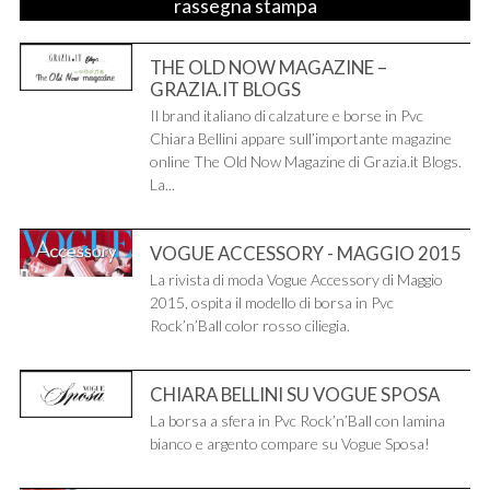
rassegna stampa
THE OLD NOW MAGAZINE –
GRAZIA.IT BLOGS
Il brand italiano di calzature e borse in Pvc
Chiara Bellini appare sull’importante magazine
online The Old Now Magazine di Grazia.it Blogs.
La...
VOGUE ACCESSORY - MAGGIO 2015
La rivista di moda Vogue Accessory di Maggio
2015, ospita il modello di borsa in Pvc
Rock’n’Ball color rosso ciliegia.
CHIARA BELLINI SU VOGUE SPOSA
La borsa a sfera in Pvc Rock’n’Ball con lamina
bianco e argento compare su Vogue Sposa!