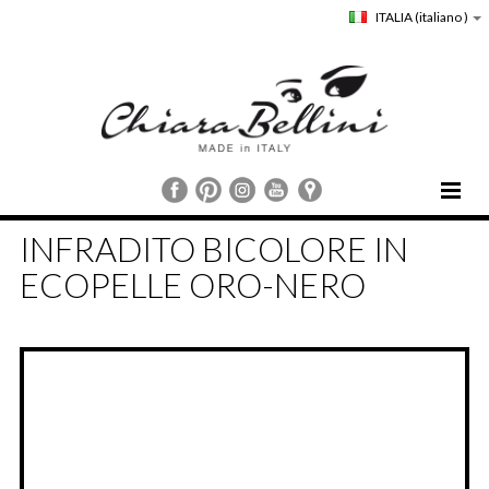
ITALIA
(italiano )
HOME
INFRADITO BICOLORE IN
CHIARA BELLINI
ECOPELLE ORO-NERO
COLLEZIONI
COMUNICAZIONE
STORE LOCATOR
CUSTOMER SERVICE