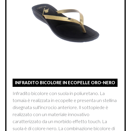
INFRADITO BICOLORE IN ECOPELLE ORO-NERO
Infradito bicolore con suola in poliuretano. La
tomaia è realizzata in ecopelle e presenta un stellina
disegnata sull'incrocio anteriore. Il sottopiede è
realizzato con un materiale innovativo
caratterizzato da un morbido effetto touch. La
suola è di colore nero. La combinazione bicolore di