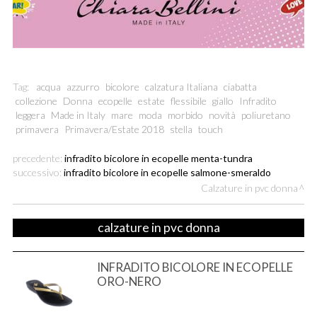
Tag:
acqua
azzurro
bicolore
calzatura Italiana
ciabatta
collezione
Donna
ecopelle
estate
flessibile
giallo
Infradito
leggera
Made in Italy
mare
moda
morbido
novità
poliuretano
primavera
Primavera/Estate 2018
stella
touch
precedente:
infradito bicolore in ecopelle menta-tundra
successivo:
infradito bicolore in ecopelle salmone-smeraldo
Calzature in pvc donna
calzature in pvc donna
INFRADITO BICOLORE IN ECOPELLE
ORO-NERO