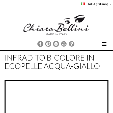
ITALIA
(italiano )
HOME
INFRADITO BICOLORE IN
CHIARA BELLINI
ECOPELLE ACQUA-GIALLO
COLLEZIONI
COMUNICAZIONE
STORE LOCATOR
CUSTOMER SERVICE