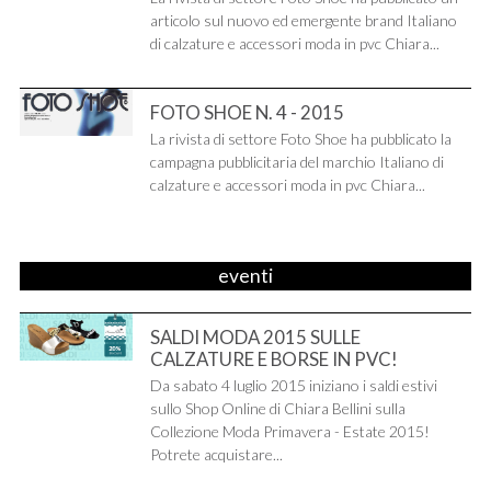
articolo sul nuovo ed emergente brand Italiano
di calzature e accessori moda in pvc Chiara...
FOTO SHOE N. 4 - 2015
La rivista di settore Foto Shoe ha pubblicato la
campagna pubblicitaria del marchio Italiano di
calzature e accessori moda in pvc Chiara...
eventi
SALDI MODA 2015 SULLE
CALZATURE E BORSE IN PVC!
Da sabato 4 luglio 2015 iniziano i saldi estivi
sullo Shop Online di Chiara Bellini sulla
Collezione Moda Primavera - Estate 2015!
Potrete acquistare...