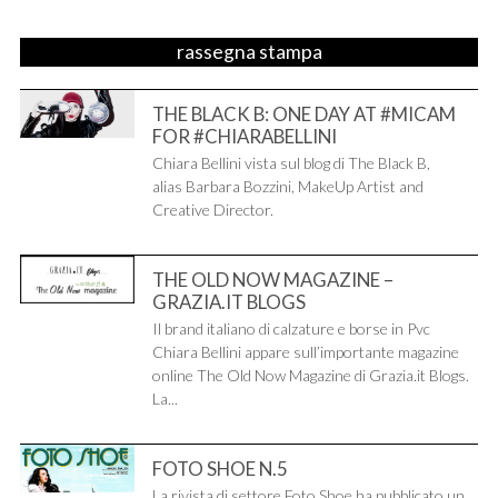
rassegna stampa
THE BLACK B: ONE DAY AT #MICAM
FOR #CHIARABELLINI
Chiara Bellini vista sul blog di The Black B,
alias Barbara Bozzini, MakeUp Artist and
Creative Director.
THE OLD NOW MAGAZINE –
GRAZIA.IT BLOGS
Il brand italiano di calzature e borse in Pvc
Chiara Bellini appare sull’importante magazine
online The Old Now Magazine di Grazia.it Blogs.
La...
FOTO SHOE N.5
La rivista di settore Foto Shoe ha pubblicato un