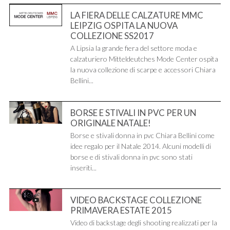
LA FIERA DELLE CALZATURE MMC
LEIPZIG OSPITA LA NUOVA
COLLEZIONE SS2017
A Lipsia la grande fiera del settore moda e
calzaturiero Mitteldeutches Mode Center ospita
la nuova collezione di scarpe e accessori Chiara
Bellini...
BORSE E STIVALI IN PVC PER UN
ORIGINALE NATALE!
Borse e stivali donna in pvc Chiara Bellini come
idee regalo per il Natale 2014. Alcuni modelli di
borse e di stivali donna in pvc sono stati
inseriti...
VIDEO BACKSTAGE COLLEZIONE
PRIMAVERA ESTATE 2015
Video di backstage degli shooting realizzati per la