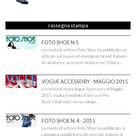
rassegna stampa
FOTO SHOE N.5
La rivista di settore Foto Shoe ha pubblicato un
articolo sul nuovo ed emergente brand Italiano
di calzature e accessori moda in pvc Chiara...
VOGUE ACCESSORY - MAGGIO 2015
La rivista di moda Vogue Accessory di Maggio
2015, ospita il modello di borsa in Pvc
Rock’n’Ball color rosso ciliegia.
FOTO SHOE N. 4 - 2015
La rivista di settore Foto Shoe ha pubblicato la
campagna pubblicitaria del marchio Italiano di