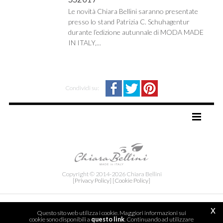
Le novità Chiara Bellini saranno presentate
presso lo stand Patrizia C. Schuhagentur
durante l’edizione autunnale di MODA MADE
IN ITALY,...
Condividi su:
TAG DIRECTORY
SITE MAP
Copyright © 2014-2026 Chiara Bellini
[Privacy Policy]
[Cookie Policy]
x
Questo sito web utilizza i cookie. Maggiori informazioni sui
cookie sono disponibili a
questo link
. Continuando ad utilizzare