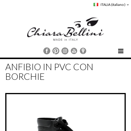
ITALIA
(italiano )
HOME
ANFIBIO IN PVC CON
CHIARA BELLINI
BORCHIE
COLLEZIONI
COMUNICAZIONE
STORE LOCATOR
CUSTOMER SERVICE