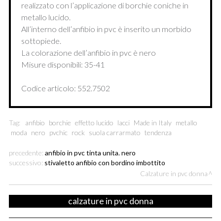
realizzato con l’applicazione di borchie coniche in
metallo lucido.
All’interno dell’anfibio in pvc è inserito un morbido
sottopiede.
La colorazione dell’anfibio in pvc è nero
Misure disponibili: 35-41
Codice articolo: 552.7502
Tag:
anfibio
borchie
effetto lucido
lacci
Made in Italy
metallo
moda
nero
pvchic
rock
suola carrarmato
tendenza
precedente:
anfibio in pvc tinta unita. nero
successivo:
stivaletto anfibio con bordino imbottito
Calzature in pvc donna
calzature in pvc donna