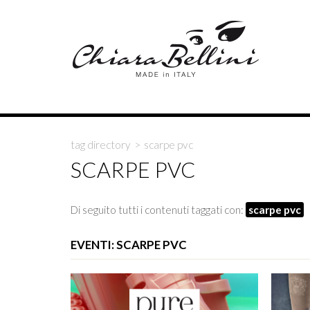
tag directory
>
scarpe pvc
SCARPE PVC
Di seguito tutti i contenuti taggati con:
scarpe pvc
EVENTI: SCARPE PVC