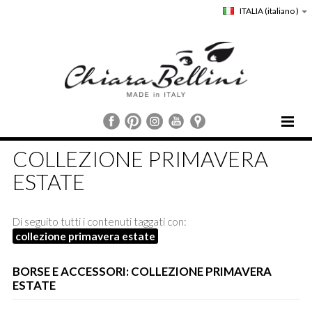
ITALIA
(italiano )
HOME
COLLEZIONE PRIMAVERA
CHIARA BELLINI
ESTATE
COLLEZIONI
COMUNICAZIONE
Di seguito tutti i contenuti taggati con:
STORE LOCATOR
collezione primavera estate
CUSTOMER SERVICE
BORSE E ACCESSORI: COLLEZIONE PRIMAVERA
ESTATE